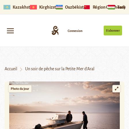
Kazakhstan
Kirghizstan
Ouzbékistan
Région Ouïghoure
Tadjik
S’abonner
Connexion
Accueil
Un soir de pêche sur la Petite Mer d’Aral
Photo du jour