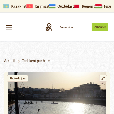
Kazakhstan
Kirghizstan
Ouzbékistan
Région Ouïghoure
Tadjik
S’abonner
Connexion
Accueil
Tachkent par bateau
Photo du jour