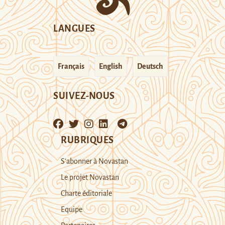
LANGUES
Français
English
Deutsch
SUIVEZ-NOUS
RUBRIQUES
S’abonner à Novastan
Le projet Novastan
Charte éditoriale
Equipe