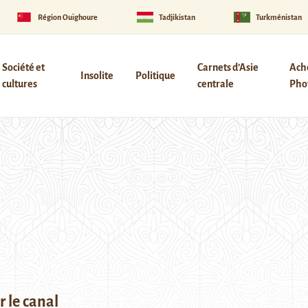
Région Ouïghoure
Tadjikistan
Turkménistan
Société et
Carnets d’Asie
Ach
Insolite
Politique
cultures
centrale
Phot
r le canal