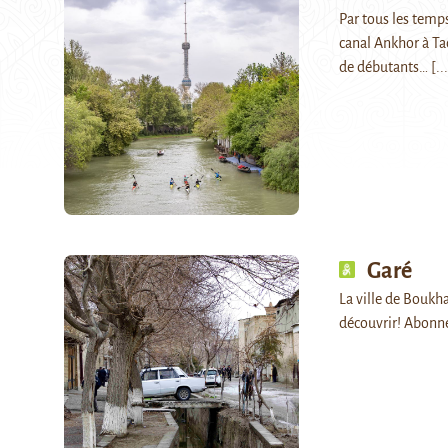
Par tous les temps
canal Ankhor à Tac
de débutants…
[..
Garé
La ville de Boukha
découvrir! Abonn