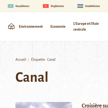
Kazakhstan
Kirghizstan
Ouzbékistan
L'Europe et l'Asie
Environnement
Economie
centrale
Accueil
Étiquette :
Canal
Canal
Croisière su