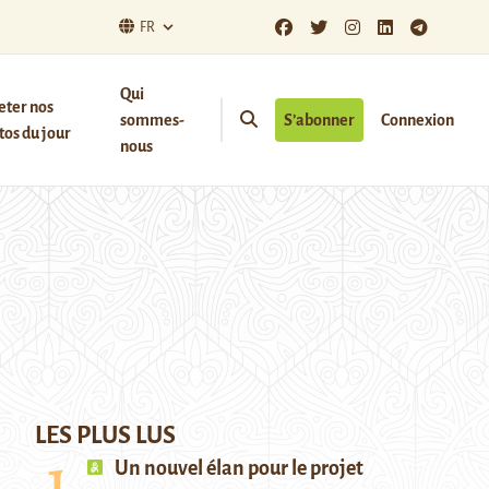
FR
Qui
eter nos
sommes-
S’abonner
Connexion
os du jour
nous
LES PLUS LUS
Un nouvel élan pour le projet