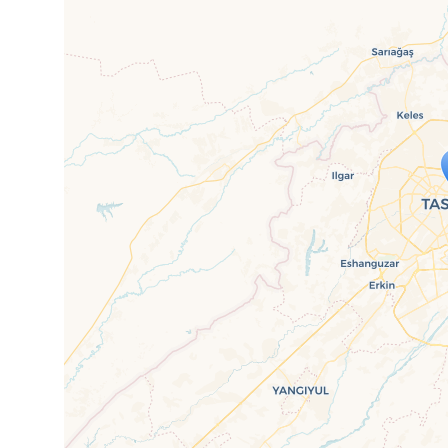
Travelers' M
If you see this after your page is
mi