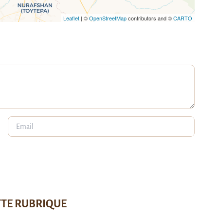
Leaflet
| ©
OpenStreetMap
contributors and ©
CARTO
TTE RUBRIQUE