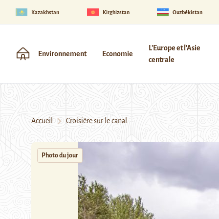
Kazakhstan
Kirghizstan
Ouzbékistan
L'Europe et l'Asie
Environnement
Economie
centrale
Accueil
Croisière sur le canal
Photo du jour