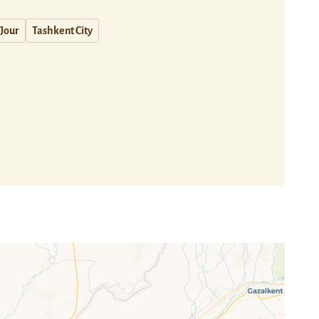
 Jour
Tashkent City