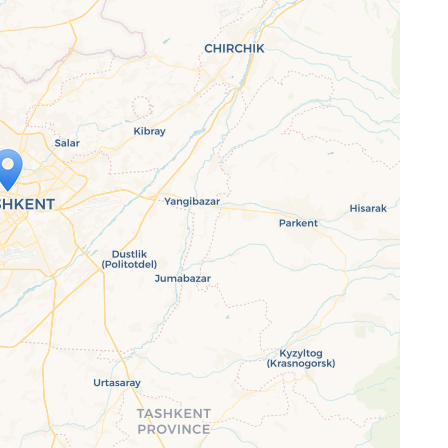
ap is loading...
 loaded completely, leafletJS files are
ssing.