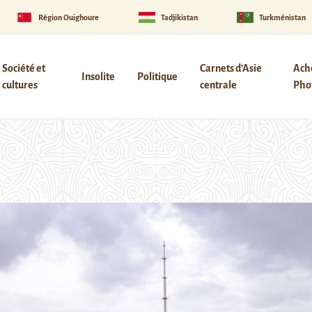
Région Ouïghoure
Tadjikistan
Turkménistan
Société et
Carnets d’Asie
Ach
Insolite
Politique
cultures
centrale
Phot