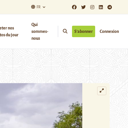
FR
Qui
eter nos
sommes-
S’abonner
Connexion
os du jour
nous