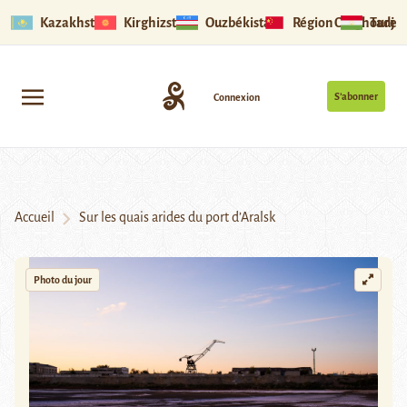
Kazakhstan
Kirghizstan
Ouzbékistan
Région Ouïghoure
Tadjik
S’abonner
Connexion
Accueil
Sur les quais arides du port d’Aralsk
Photo du jour