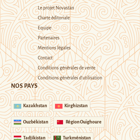
Le projet Novastan
Charte éditoriale
Equipe
Partenaires
Mentions légales
Contact
Conditions générales de vente
Conditions générales d’utilisation
NOS PAYS
Kazakhstan
Kirghizstan
Ouzbékistan
Région Ouïghoure
Tadjikistan
Turkménistan