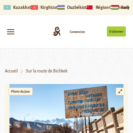
Kazakhstan
Kirghizstan
Ouzbékistan
Région Ouïghoure
Tadjik
S’abonner
Connexion
Accueil
Sur la route de Bichkek
Photo du jour