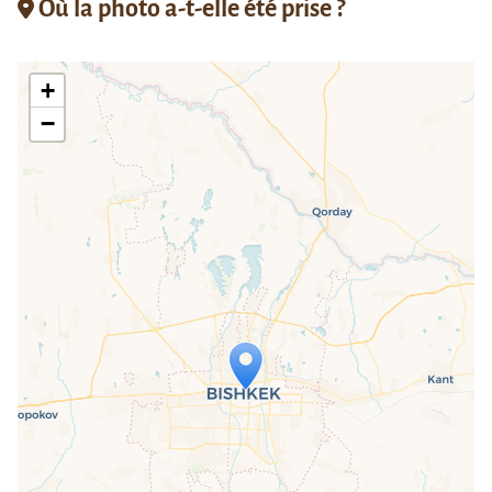
Où la photo a-t-elle été prise ?
+
−
Travelers' Map is loading...
If you see this after your page is
loaded completely, leafletJS files are
missing.