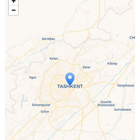
+
−
Travelers' Map is loading...
If you see this after your page is
loaded completely, leafletJS files are
missing.