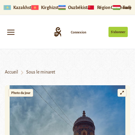
Kazakhstan
Kirghizstan
Ouzbékistan
Région Ouïghoure
Tadjik
S’abonner
Connexion
Accueil
Sous le minaret
Photo du jour