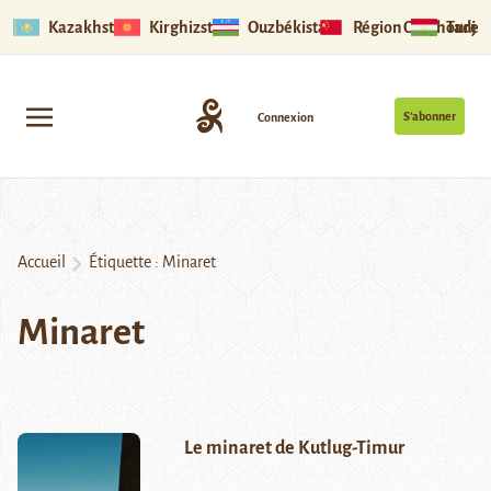
Kazakhstan
Kirghizstan
Ouzbékistan
Région Ouïghoure
Tadjik
S’abonner
Connexion
Accueil
Étiquette :
Minaret
Minaret
Le minaret de Kutlug-Timur