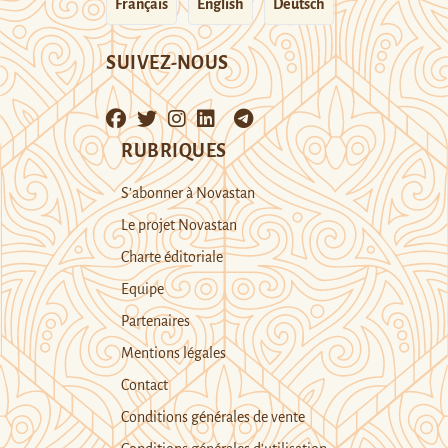
Français
English
Deutsch
SUIVEZ-NOUS
RUBRIQUES
S’abonner à Novastan
Le projet Novastan
Charte éditoriale
Equipe
Partenaires
Mentions légales
Contact
Conditions générales de vente