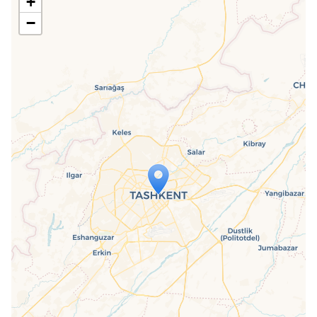
+
−
Travelers' Map is loading...
If you see this after your page is
loaded completely, leafletJS files are
missing.