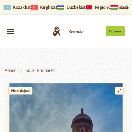
Kazakhstan
Kirghizstan
Ouzbékistan
Région Ouïghoure
Tadjik
S’abonner
Connexion
Accueil
Sous le minaret
Photo du jour