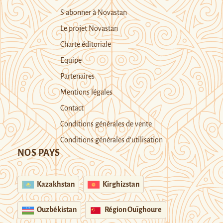
S’abonner à Novastan
Le projet Novastan
Charte éditoriale
Equipe
Partenaires
Mentions légales
Contact
Conditions générales de vente
Conditions générales d’utilisation
NOS PAYS
Kazakhstan
Kirghizstan
Ouzbékistan
Région Ouïghoure