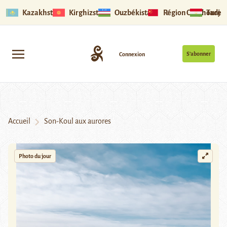
Kazakhstan
Kirghizstan
Ouzbékistan
Région Ouïghoure
Tadjik
S’abonner
Connexion
Accueil
Son-Koul aux aurores
Photo du jour