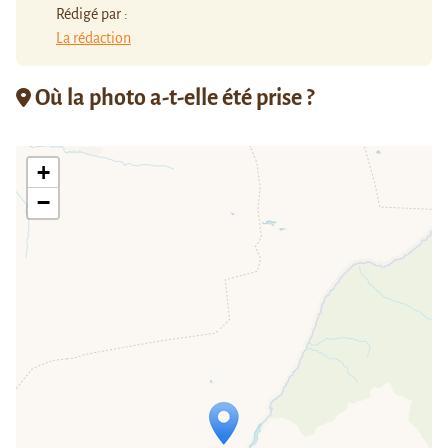
Rédigé par :
La rédaction
Où la photo a-t-elle été prise ?
+
−
Travelers' Map is loading...
If you see this after your page is