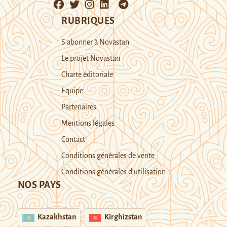
RUBRIQUES
S’abonner à Novastan
Le projet Novastan
Charte éditoriale
Equipe
Partenaires
Mentions légales
Contact
Conditions générales de vente
Conditions générales d’utilisation
NOS PAYS
Kazakhstan
Kirghizstan