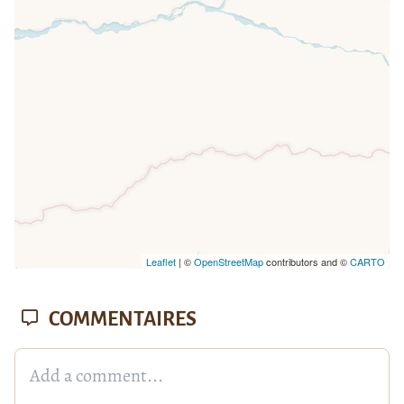
loaded completely, leafletJS files are
missing.
Leaflet
| ©
OpenStreetMap
contributors and ©
CARTO
COMMENTAIRES