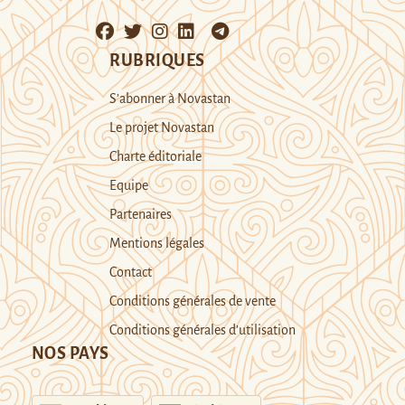
RUBRIQUES
S’abonner à Novastan
Le projet Novastan
Charte éditoriale
Equipe
Partenaires
Mentions légales
Contact
Conditions générales de vente
Conditions générales d’utilisation
NOS PAYS