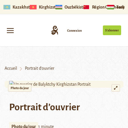
Kazakhstan
Kirghizstan
Ouzbékistan
Région Ouïghoure
Tadjik
S’abonner
Connexion
Accueil
Portrait d’ouvrier
Photo du jour
Portrait d’ouvrier
Photo du jour
1 minute