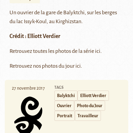
Un ouvrier de la gare de
Balyktchi
, sur les berges
du lac
Issyk-Koul
, au Kirghizstan.
Crédit :
Elliott Verdier
Retrouvez toutes les photos de la série
ici.
Retrouvez nos photos du jour
ici
.
TAGS
27 novembre 2017
Balyktchi
Elliott Verdier
Ouvrier
Photo du Jour
Portrait
Travailleur