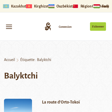
Kazakhstan
Kirghizstan
Ouzbékistan
Région Ouïghoure
Tadjik
S’abonner
Connexion
Accueil
Étiquette :
Balyktchi
Balyktchi
La route d’Orto-Tokoï