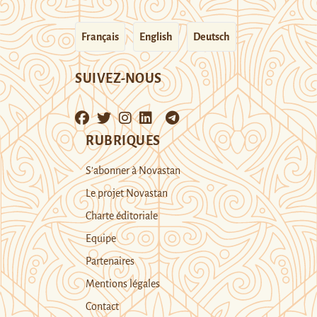
Français
English
Deutsch
SUIVEZ-NOUS
RUBRIQUES
S’abonner à Novastan
Le projet Novastan
Charte éditoriale
Equipe
Partenaires
Mentions légales
Contact