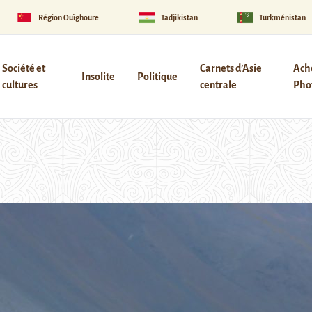
Région Ouïghoure
Tadjikistan
Turkménistan
Société et
Carnets d’Asie
Ach
Insolite
Politique
cultures
centrale
Phot