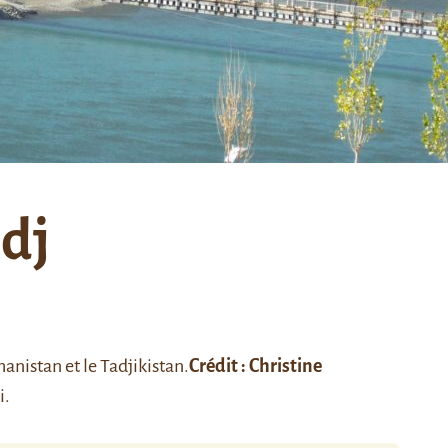
ndj
ghanistan et le Tadjikistan.
Crédit :
Christine
i
.