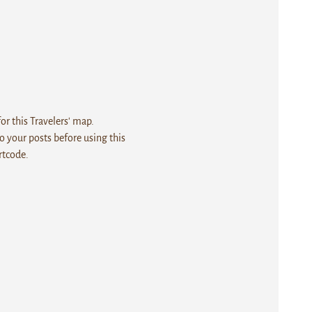
r this Travelers' map.
 your posts before using this
rtcode.