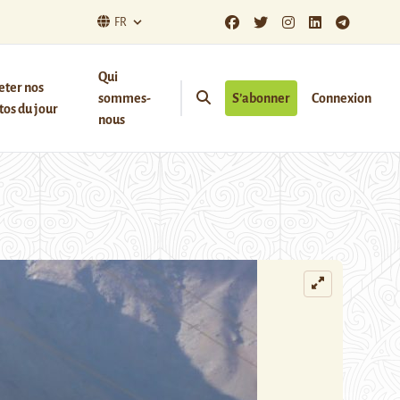
FR
Qui
eter nos
sommes-
S’abonner
Connexion
os du jour
nous