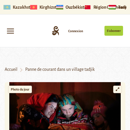
Kazakhstan
Kirghizstan
Ouzbékistan
Région Ouïghoure
Tadjik
S’abonner
Connexion
Accueil
Panne de courant dans un village tadjik
Photo du jour