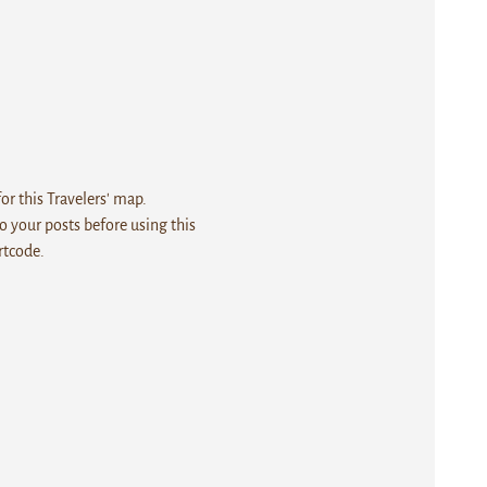
r this Travelers' map.
 your posts before using this
rtcode.