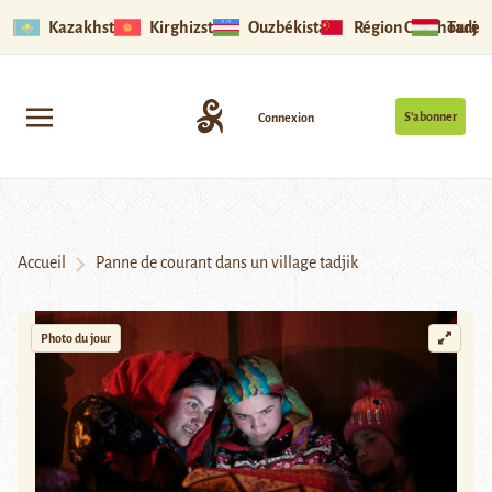
Kazakhstan
Kirghizstan
Ouzbékistan
Région Ouïghoure
Tadjik
S’abonner
Connexion
Accueil
Panne de courant dans un village tadjik
Photo du jour