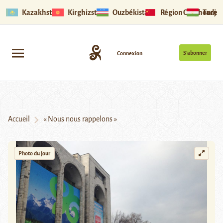
Kazakhstan
Kirghizstan
Ouzbékistan
Région Ouïghoure
Tadjik
S’abonner
Connexion
Accueil
« Nous nous rappelons »
Photo du jour