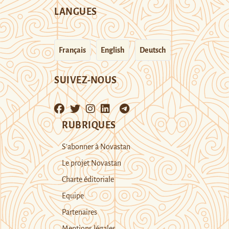
LANGUES
Français
English
Deutsch
SUIVEZ-NOUS
RUBRIQUES
S’abonner à Novastan
Le projet Novastan
Charte éditoriale
Equipe
Partenaires
Mentions légales