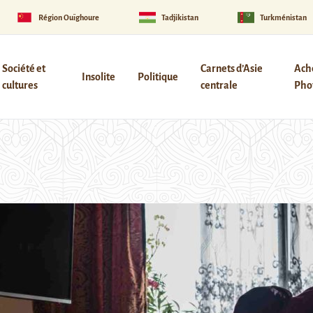
Région Ouïghoure
Tadjikistan
Turkménistan
Société et
Carnets d’Asie
Ach
Insolite
Politique
cultures
centrale
Phot