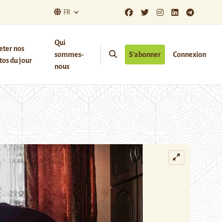
FR
Qui
eter nos
sommes-
S’abonner
Connexion
os du jour
nous