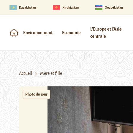
Kazakhstan
Kirghizstan
Ouzbékistan
L'Europe et l'Asie
Environnement
Economie
centrale
Accueil
Mère et fille
Photo du jour