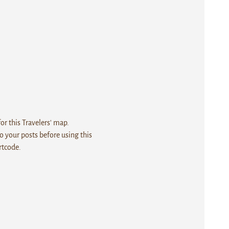
r this Travelers' map.
 your posts before using this
rtcode.