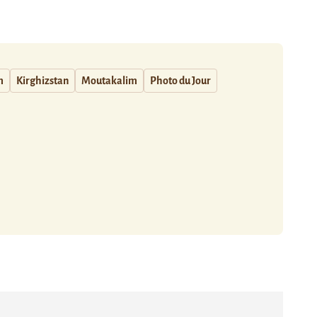
m
Kirghizstan
Moutakalim
Photo du Jour