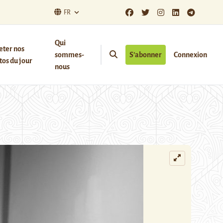
FR
Qui
eter nos
sommes-
S’abonner
Connexion
os du jour
nous