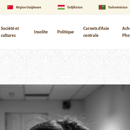
Région Ouïghoure
Tadjikistan
Turkménistan
Société et
Carnets d’Asie
Ach
Insolite
Politique
cultures
centrale
Phot