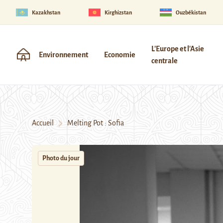
Kazakhstan
Kirghizstan
Ouzbékistan
L'Europe et l'Asie
Environnement
Economie
centrale
Accueil
Melting Pot : Sofia
Photo du jour