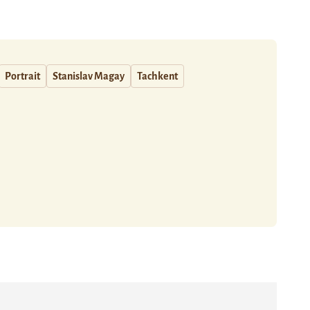
Portrait
Stanislav Magay
Tachkent