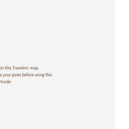
r this Travelers' map.
 your posts before using this
rtcode.