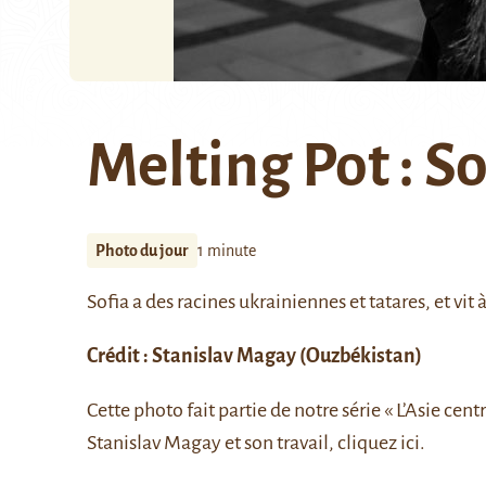
Melting Pot : So
Photo du jour
1 minute
Sofia a des racines ukrainiennes et tatares, et vit
Crédit :
Stanislav Magay
(Ouzbékistan)
Cette photo fait partie de notre série
« L’Asie cent
Stanislav Magay et son travail, cliquez
ici
.