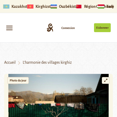
Kazakhstan
Kirghizstan
Ouzbékistan
Région Ouïghoure
Tadjik
S’abonner
Connexion
Accueil
L’harmonie des villages kirghiz
Photo du jour