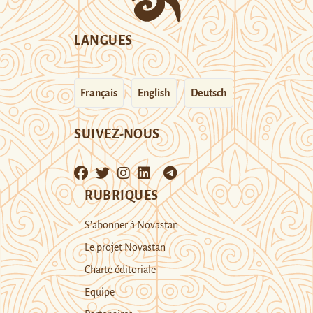
LANGUES
Français
English
Deutsch
SUIVEZ-NOUS
RUBRIQUES
S’abonner à Novastan
Le projet Novastan
Charte éditoriale
Equipe