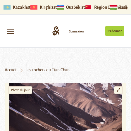
Kazakhstan
Kirghizstan
Ouzbékistan
Région Ouïghoure
Tadjik
S’abonner
Connexion
Accueil
Les rochers du Tian Chan
Photo du jour