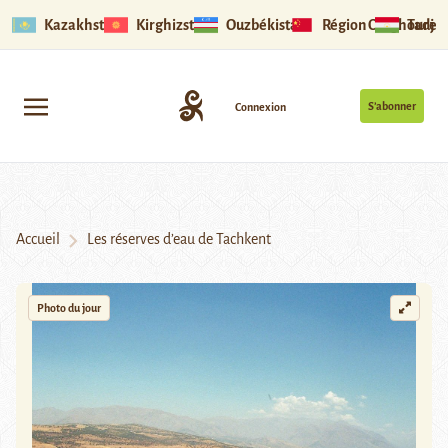
Kazakhstan
Kirghizstan
Ouzbékistan
Région Ouïghoure
Tadjik
S’abonner
Connexion
Accueil
Les réserves d’eau de Tachkent
Photo du jour