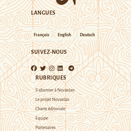
LANGUES
Français
English
Deutsch
SUIVEZ-NOUS
RUBRIQUES
S’abonner à Novastan
Le projet Novastan
Charte éditoriale
Equipe
Partenaires