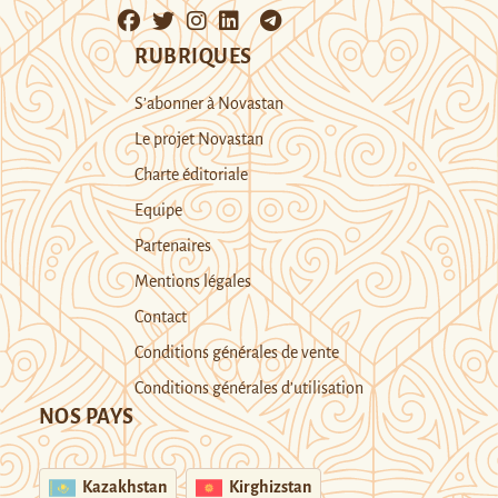
RUBRIQUES
S’abonner à Novastan
Le projet Novastan
Charte éditoriale
Equipe
Partenaires
Mentions légales
Contact
Conditions générales de vente
Conditions générales d’utilisation
NOS PAYS
Kazakhstan
Kirghizstan