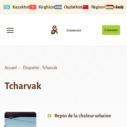
Kazakhstan
Kirghizstan
Ouzbékistan
Région Ouïghoure
Tadjik
S’abonner
Connexion
Accueil
Étiquette :
Tcharvak
Tcharvak
Repos de la chaleur urbaine