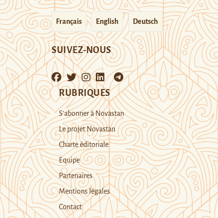
Français
English
Deutsch
SUIVEZ-NOUS
RUBRIQUES
S’abonner à Novastan
Le projet Novastan
Charte éditoriale
Equipe
Partenaires
Mentions légales
Contact