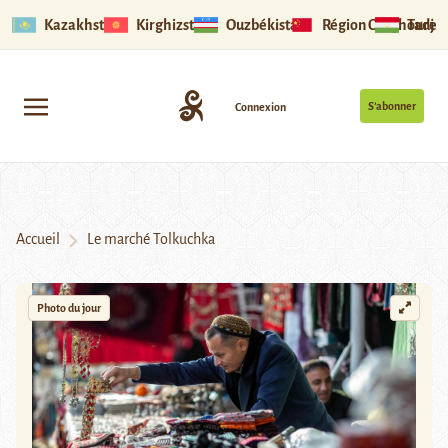
Kazakhstan
Kirghizstan
Ouzbékistan
Région Ouïghoure
Tadjik
S’abonner
Connexion
Accueil
Le marché Tolkuchka
Photo du jour