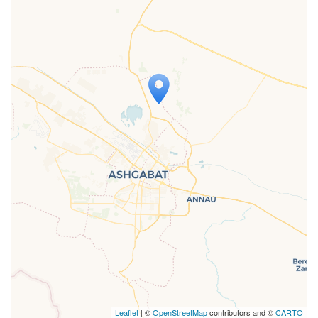
Travelers' Map is loading...
If you see this after your page is
loaded completely, leafletJS files are
missing.
Leaflet
| ©
OpenStreetMap
contributors and ©
CARTO