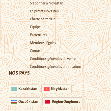
S’abonner à Novastan
Le projet Novastan
Charte éditoriale
Equipe
Partenaires
Mentions légales
Contact
Conditions générales de vente
Conditions générales d’utilisation
NOS PAYS
Kazakhstan
Kirghizstan
Ouzbékistan
Région Ouïghoure