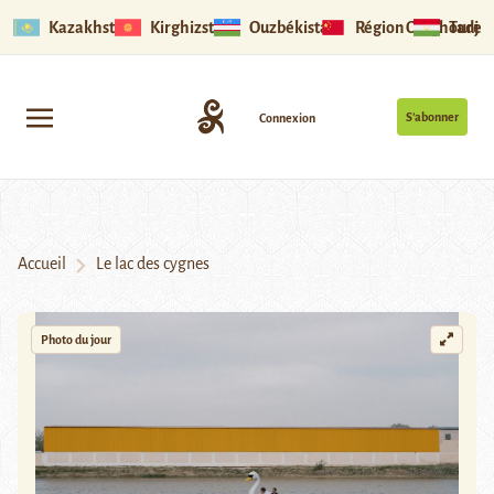
Kazakhstan
Kirghizstan
Ouzbékistan
Région Ouïghoure
Tadjik
S’abonner
Connexion
Accueil
Le lac des cygnes
Photo du jour