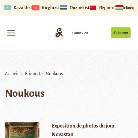
Kazakhstan
Kirghizstan
Ouzbékistan
Région Ouïghoure
Tadjik
S’abonner
Connexion
Accueil
Étiquette :
Noukous
Noukous
Exposition de photos du jour
Novastan