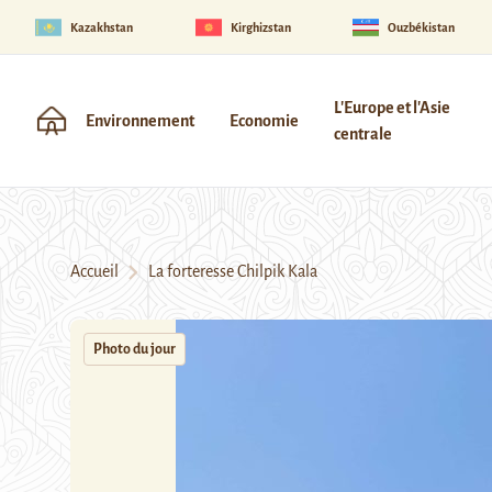
Kazakhstan
Kirghizstan
Ouzbékistan
L'Europe et l'Asie
Environnement
Economie
centrale
Accueil
La forteresse Chilpik Kala
Photo du jour