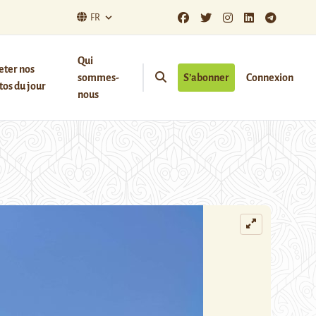
FR
Qui
eter nos
sommes-
S’abonner
Connexion
os du jour
nous