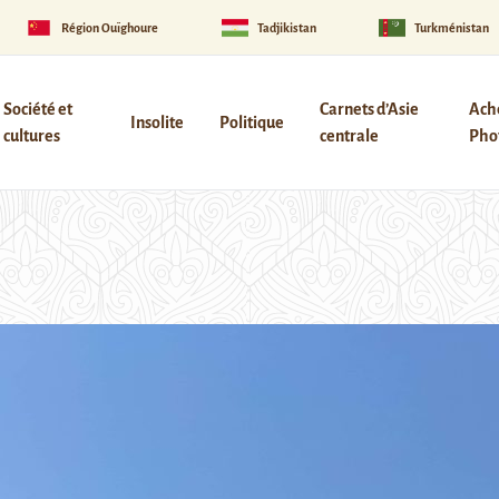
Région Ouïghoure
Tadjikistan
Turkménistan
Société et
Carnets d’Asie
Ach
Insolite
Politique
cultures
centrale
Phot