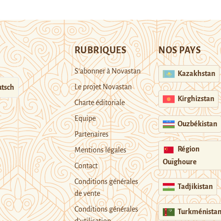
RUBRIQUES
NOS PAYS
S’abonner à Novastan
Kazakhstan
Le projet Novastan
tsch
Kirghizstan
Charte éditoriale
Equipe
Ouzbékistan
Partenaires
Région
Mentions légales
Ouïghoure
Contact
Conditions générales
Tadjikistan
de vente
Conditions générales
Turkménista
d’utilisation