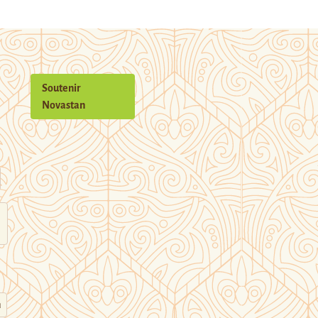
Soutenir
Novastan
n