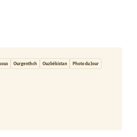
kous
Ourgenthch
Ouzbékistan
Photo du Jour