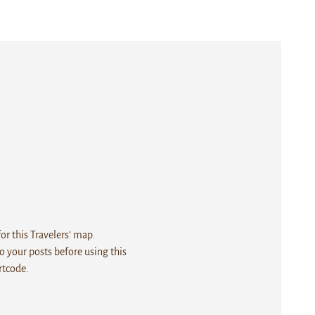
r this Travelers' map.
 your posts before using this
rtcode.