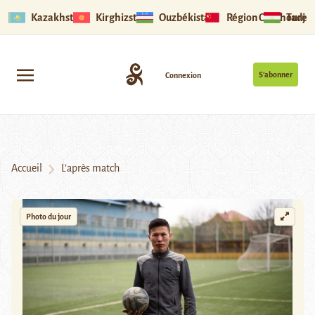
Kazakhstan
Kirghizstan
Ouzbékistan
Région Ouïghoure
Tadjik
S’abonner
Connexion
Accueil
L’après match
Photo du jour