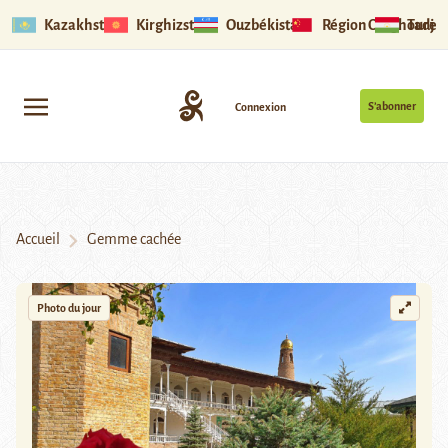
Kazakhstan
Kirghizstan
Ouzbékistan
Région Ouïghoure
Tadjik
S’abonner
Connexion
Accueil
Gemme cachée
Photo du jour