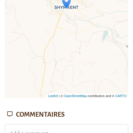
Travelers' Map is loading...
If you see this after your page is
loaded completely, leafletJS files are
missing.
Leaflet
| ©
OpenStreetMap
contributors and ©
CARTO
COMMENTAIRES