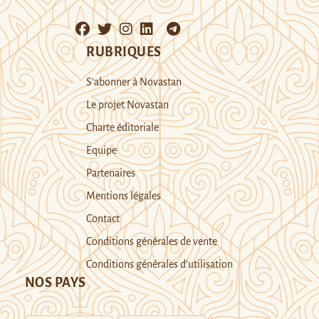
RUBRIQUES
S’abonner à Novastan
Le projet Novastan
Charte éditoriale
Equipe
Partenaires
Mentions légales
Contact
Conditions générales de vente
Conditions générales d’utilisation
NOS PAYS