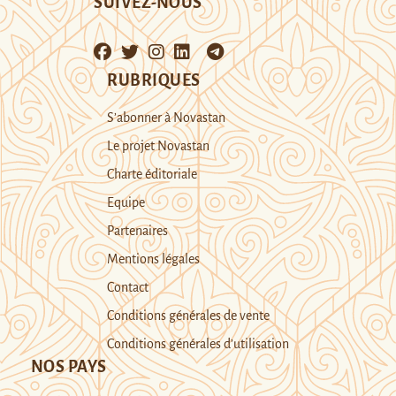
SUIVEZ-NOUS
RUBRIQUES
S’abonner à Novastan
Le projet Novastan
Charte éditoriale
Equipe
Partenaires
Mentions légales
Contact
Conditions générales de vente
Conditions générales d’utilisation
NOS PAYS