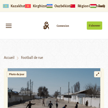
Kazakhstan
Kirghizstan
Ouzbékistan
Région Ouïghoure
Tadjik
S’abonner
Connexion
Accueil
Football de rue
Photo du jour