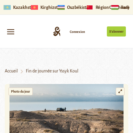
Kazakhstan
Kirghizstan
Ouzbékistan
Région Ouïghoure
Tadjik
S’abonner
Connexion
Accueil
Fin de journée sur Yssyk Koul
Photo du jour