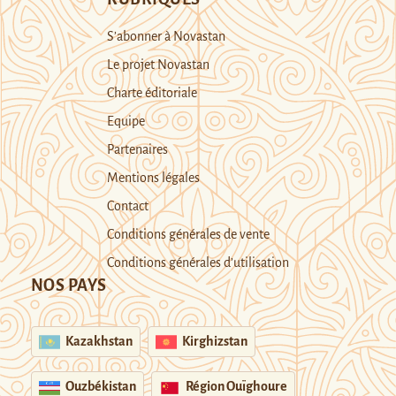
S’abonner à Novastan
Le projet Novastan
Charte éditoriale
Equipe
Partenaires
Mentions légales
Contact
Conditions générales de vente
Conditions générales d’utilisation
NOS PAYS
Kazakhstan
Kirghizstan
Ouzbékistan
Région Ouïghoure