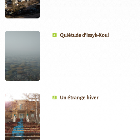
Quiétude d’Issyk-Koul
Un étrange hiver