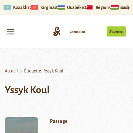
Kazakhstan
Kirghizstan
Ouzbékistan
Région Ouïghoure
Tadjik
S’abonner
Connexion
Accueil
Étiquette :
Yssyk Koul
Yssyk Koul
Passage