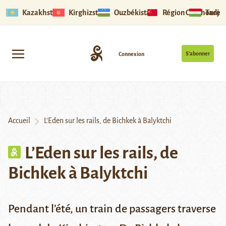
Kazakhstan
Kirghizstan
Ouzbékistan
Région Ouïghoure
Tadjik
S’abonner
Connexion
Accueil
L’Eden sur les rails, de Bichkek à Balyktchi
L’Eden sur les rails, de
Bichkek à Balyktchi
Pendant l’été, un train de passagers traverse