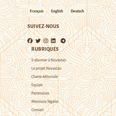
Français
English
Deutsch
SUIVEZ-NOUS
RUBRIQUES
S’abonner à Novastan
Le projet Novastan
Charte éditoriale
Equipe
Partenaires
Mentions légales
Contact