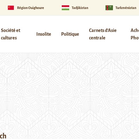
Région Ouïghoure
Tadjikistan
Turkménistan
Société et
Carnets d’Asie
Ach
Insolite
Politique
cultures
centrale
Phot
ch