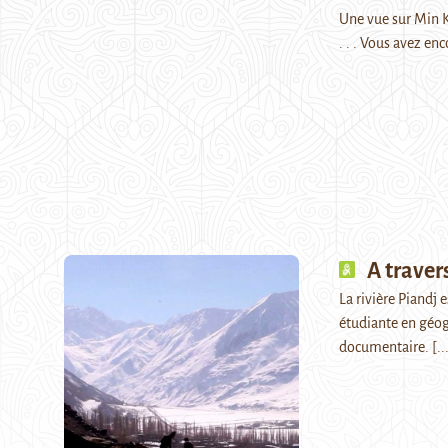
Une vue sur Min Ko
. . . Vous avez en
A travers
La rivière Piandj 
étudiante en géogr
documentaire.
[..