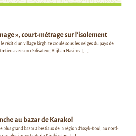
rnage », court-métrage sur l’isolement
t le récit d'un village kirghize croulé sous les neiges du pays de
retien avec son réalisateur, Alijhan Nasirov.
[...]
nche au bazar de Karakol
le plus grand bazar à bestiaux de la région d'Issyk-Koul, au nord-
un des plus importants du Kirghizstan.
[...]