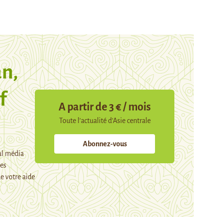
n,
f
A partir de 3 € / mois
Toute l’actualité d’Asie centrale
Abonnez-vous
ul média
mes
e votre aide