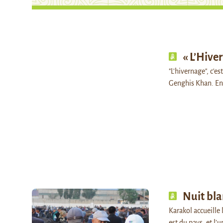
« L’Hive
"L'hivernage", c'es
Genghis Khan. Ent
Nuit bla
Karakol accueille 
est du pays, et l’