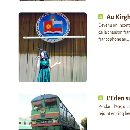
Au Kirgh
Devenu un inconto
de la chanson fran
francophone au…
L’Eden s
Pendant l’été, un 
rejoint en cinq he