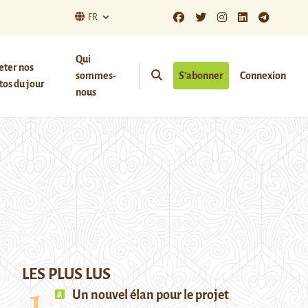
FR
Qui
eter nos
sommes-
S’abonner
Connexion
os du jour
nous
LES PLUS LUS
Un nouvel élan pour le projet