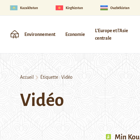
Kazakhstan
Kirghizstan
Ouzbékistan
L'Europe et l'Asie
Environnement
Economie
centrale
Accueil
Étiquette :
Vidéo
Vidéo
Min Kou