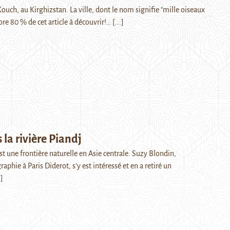
uch, au Kirghizstan. La ville, dont le nom signifie "mille oiseaux
core 80 % de cet article à découvrir!…
[...]
 la rivière Piandj
est une frontière naturelle en Asie centrale. Suzy Blondin,
aphie à Paris Diderot, s'y est intéressé et en a retiré un
.]