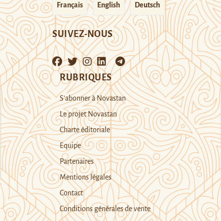
Français
English
Deutsch
SUIVEZ-NOUS
RUBRIQUES
S’abonner à Novastan
Le projet Novastan
Charte éditoriale
Equipe
Partenaires
Mentions légales
Contact
Conditions générales de vente