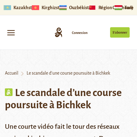
Kazakhstan
Kirghizstan
Ouzbékistan
Région Ouïghoure
Tadjik
S’abonner
Connexion
Accueil
Le scandale d’une course poursuite à Bichkek
Le scandale d’une course
poursuite à Bichkek
Une courte vidéo fait le tour des réseaux