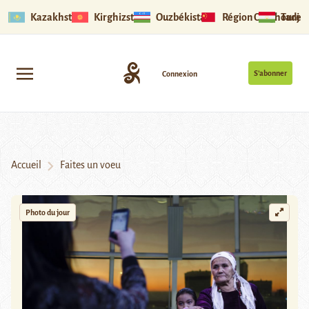
Kazakhstan
Kirghizstan
Ouzbékistan
Région Ouïghoure
Tadjik
S’abonner
Connexion
Accueil
Faites un voeu
Photo du jour