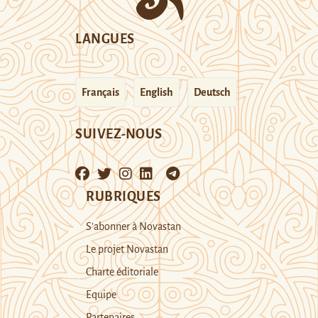
LANGUES
Français
English
Deutsch
SUIVEZ-NOUS
RUBRIQUES
S’abonner à Novastan
Le projet Novastan
Charte éditoriale
Equipe
Partenaires