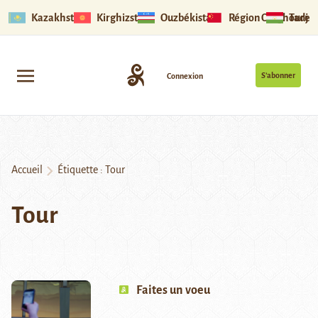
Kazakhstan
Kirghizstan
Ouzbékistan
Région Ouïghoure
Tadjik
S’abonner
Connexion
Accueil
Étiquette :
Tour
Tour
Faites un voeu