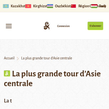
Kazakhstan
Kirghizstan
Ouzbékistan
Région Ouïghoure
Tadjik
S’abonner
Connexion
Accueil
La plus grande tour d’Asie centrale
La plus grande tour d’Asie
centrale
La t