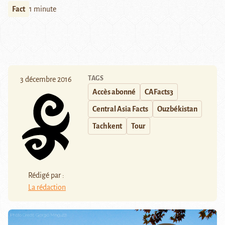
Fact
1 minute
TAGS
3 décembre 2016
Accès abonné
CAFacts3
Central Asia Facts
Ouzbékistan
Tachkent
Tour
Rédigé par :
La rédaction