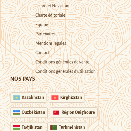
Le projet Novastan
Charte éditoriale
Equipe
Partenaires
Mentions légales
Contact
Conditions générales de vente
Conditions générales d’utilisation
NOS PAYS
Kazakhstan
Kirghizstan
Ouzbékistan
Région Ouïghoure
Tadjikistan
Turkménistan