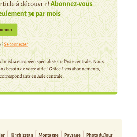
ticle à découvrir!
Abonnez-vous
eulement 3€ par mois
bonner
 ?
Se connecter
l média européen spécialisé sur l'Asie centrale. Nous
ns besoin de votre aide ! Grâce à vos abonnements,
orrespondants en Asie centrale.
ier
Kirghizstan
Montagne
Paysage
Photo du Jour