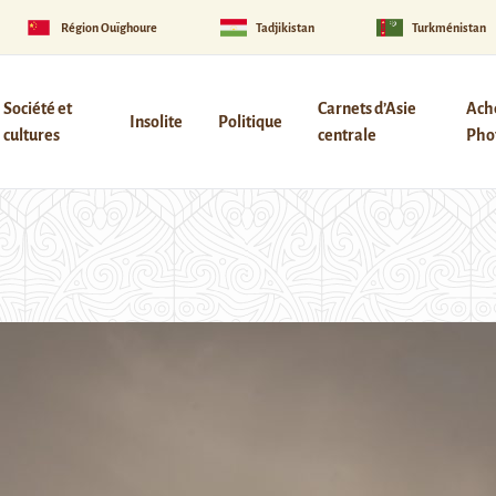
Région Ouïghoure
Tadjikistan
Turkménistan
Société et
Carnets d’Asie
Ach
Insolite
Politique
cultures
centrale
Phot