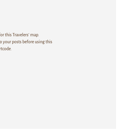
r this Travelers' map.
 your posts before using this
rtcode.