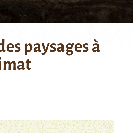
des paysages à
limat