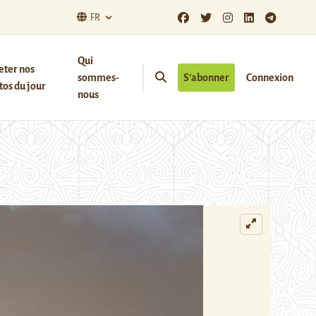
FR
Qui
eter nos
sommes-
S’abonner
Connexion
os du jour
nous