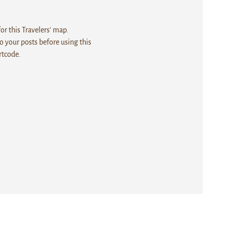
r this Travelers' map.
 your posts before using this
rtcode.