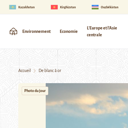
Kazakhstan
Kirghizstan
Ouzbékistan
L'Europe et l'Asie
Environnement
Economie
centrale
Accueil
De blanc à or
Photo du jour