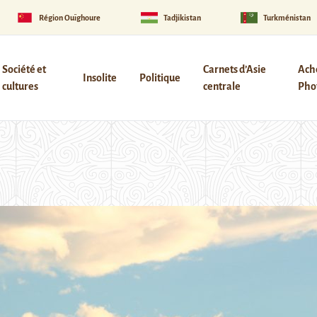
Région Ouïghoure
Tadjikistan
Turkménistan
Société et
Carnets d’Asie
Ach
Insolite
Politique
cultures
centrale
Phot