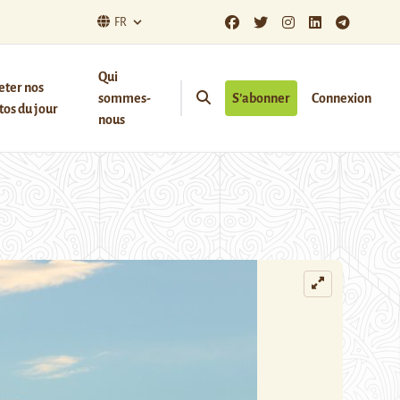
FR
Qui
eter nos
sommes-
S’abonner
Connexion
os du jour
nous