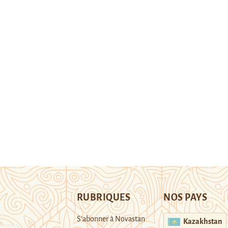
RUBRIQUES
NOS PAYS
S’abonner à Novastan
Kazakhstan