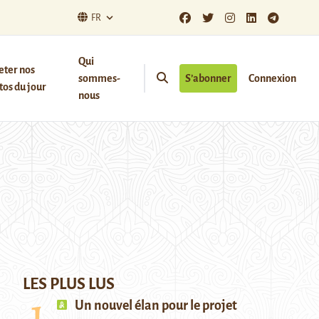
FR
Qui
eter nos
sommes-
S’abonner
Connexion
os du jour
nous
LES PLUS LUS
Un nouvel élan pour le projet