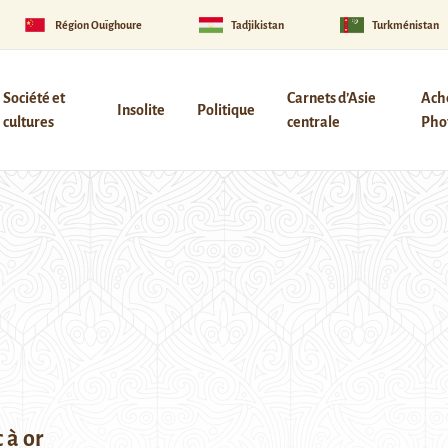
Région Ouïghoure
Tadjikistan
Turkménistan
Société et
Carnets d’Asie
Ach
Insolite
Politique
cultures
centrale
Phot
 à or