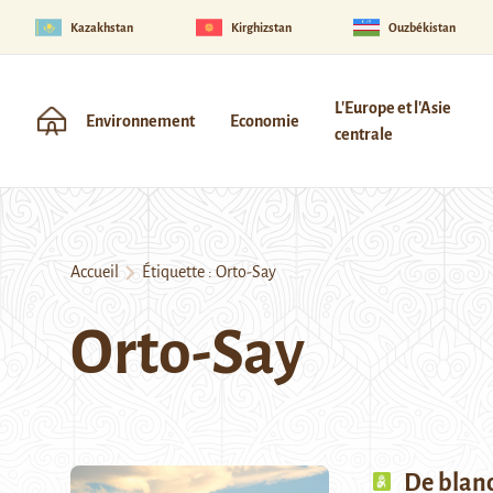
Kazakhstan
Kirghizstan
Ouzbékistan
L'Europe et l'Asie
Environnement
Economie
centrale
Accueil
Étiquette :
Orto-Say
Orto-Say
De blanc