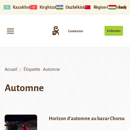
Kazakhstan
Kirghizstan
Ouzbékistan
Région Ouïghoure
Tadjik
S’abonner
Connexion
Accueil
Étiquette :
Automne
Automne
Horizon d’automne au bazar Chorsu