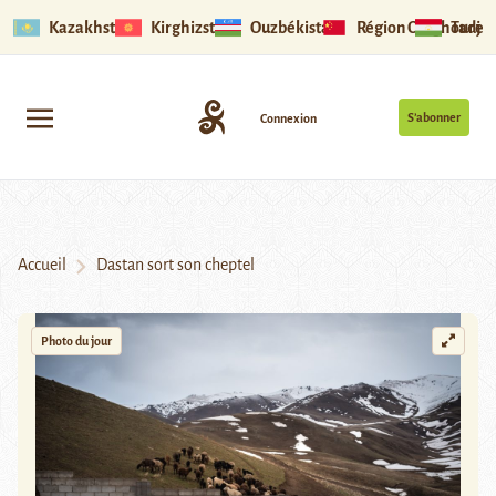
Kazakhstan
Kirghizstan
Ouzbékistan
Région Ouïghoure
Tadjik
S’abonner
Connexion
Accueil
Dastan sort son cheptel
Photo du jour