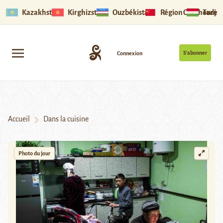
Kazakhstan
Kirghizstan
Ouzbékistan
Région Ouïghoure
Tadjik
S’abonner
Connexion
Accueil
Dans la cuisine
Photo du jour