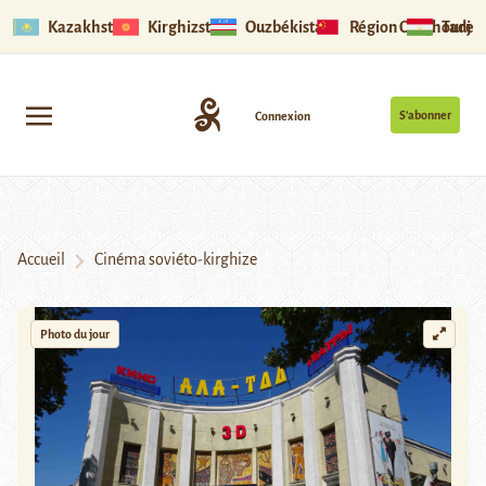
Kazakhstan
Kirghizstan
Ouzbékistan
Région Ouïghoure
Tadjik
S’abonner
Connexion
Accueil
Cinéma soviéto-kirghize
Photo du jour