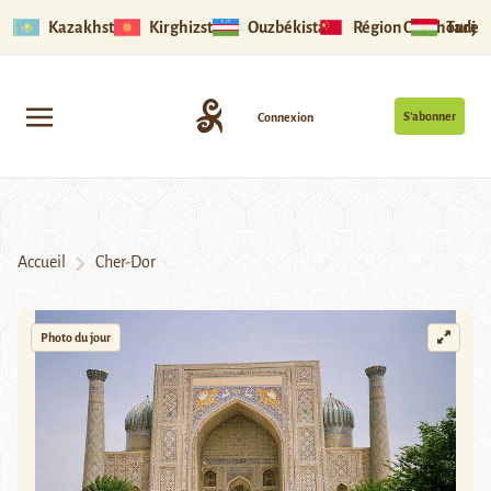
Kazakhstan
Kirghizstan
Ouzbékistan
Région Ouïghoure
Tadjik
S’abonner
Connexion
Accueil
Cher-Dor
Photo du jour