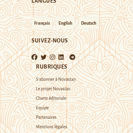
LANGUES
Français
English
Deutsch
SUIVEZ-NOUS
RUBRIQUES
S’abonner à Novastan
Le projet Novastan
Charte éditoriale
Equipe
Partenaires
Mentions légales