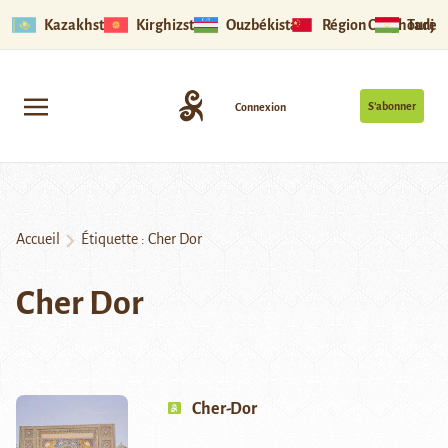
Kazakhstan
Kirghizstan
Ouzbékistan
Région Ouïghoure
Tadjik
S’abonner
Connexion
Accueil
Étiquette :
Cher Dor
Cher Dor
Cher-Dor