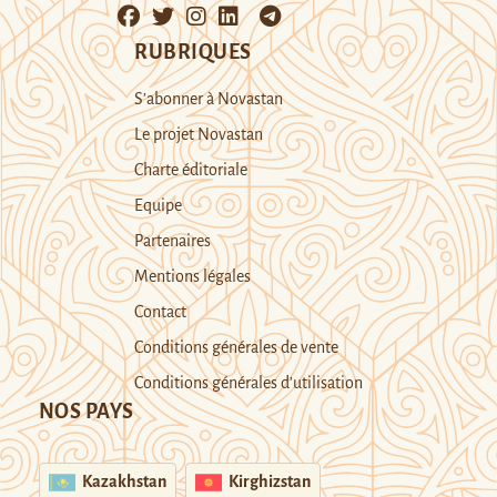
RUBRIQUES
S’abonner à Novastan
Le projet Novastan
Charte éditoriale
Equipe
Partenaires
Mentions légales
Contact
Conditions générales de vente
Conditions générales d’utilisation
NOS PAYS
Kazakhstan
Kirghizstan