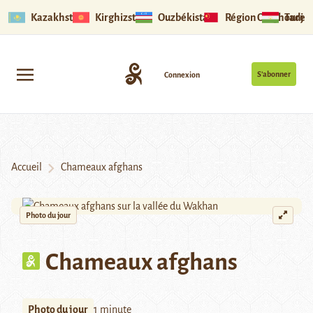
Kazakhstan
Kirghizstan
Ouzbékistan
Région Ouïghoure
Tadjik
S’abonner
Connexion
Accueil
Chameaux afghans
Photo du jour
Chameaux afghans
Photo du jour
1 minute