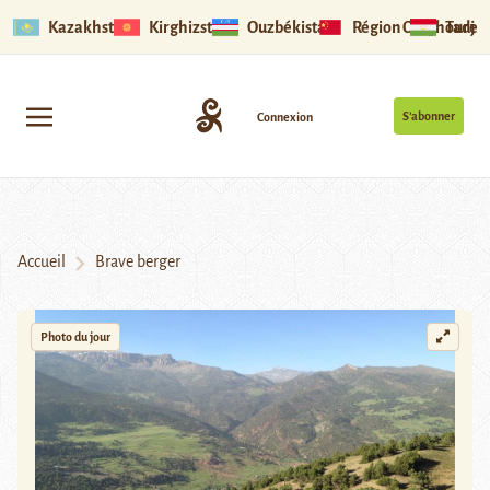
Kazakhstan
Kirghizstan
Ouzbékistan
Région Ouïghoure
Tadjik
S’abonner
Connexion
Accueil
Brave berger
Photo du jour